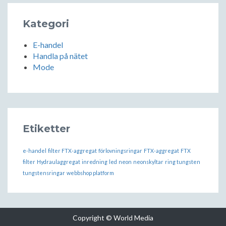
Kategori
E-handel
Handla på nätet
Mode
Etiketter
e-handel
filter FTX-aggregat
förlovningsringar
FTX-aggregat
FTX
filter
Hydraulaggregat
inredning
led
neon
neonskyltar
ring tungsten
tungstensringar
webbshop platform
Copyright © World Media