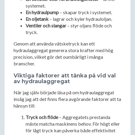
systemet.
En hydraulpump
– skapar tryck i systemet.
En oljetank
– lagrar och kyler hydrauloljan.
Ventiler och slangar
– styr oljans flöde och
tryck.
Genom att använda vätsketryck kan ett
hydraulaggregat generera stora krafter med hög
precision, vilket gör det oumbärligt i många
branscher.
Viktiga faktorer att tänka på vid val
av hydraulaggregat
När jag själv började läsa på om hydraulaggregat
insåg jag att det finns flera avgörande faktorer att ta
hänsyn till:
Tryck och flöde
– Aggregatets prestanda
måste matcha maskinens behov. För högt eller
för lågt tryck kan påverka både effektivitet