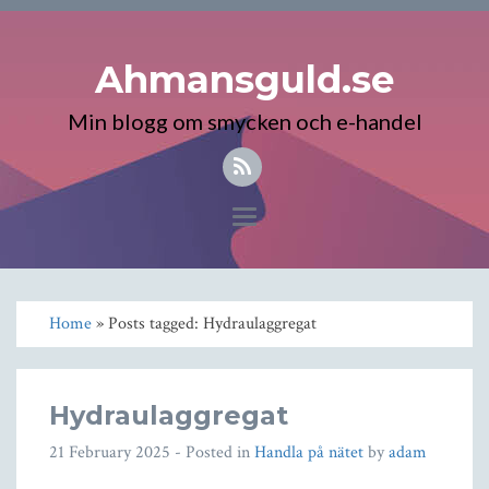
Ahmansguld.se
Min blogg om smycken och e-handel
Toggle
navigation
Home
» Posts tagged: Hydraulaggregat
Hydraulaggregat
21 February 2025
- Posted in
Handla på nätet
by
adam