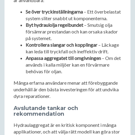
är användbara:
Se över tryckinställningarna
– Ett överbelastat
system sliter snabbt ut komponenterna.
Byt hydraulolja regelbundet
– Smutsig olja
försämrar prestandan och kan orsaka skador
på systemet.
Kontrollera slangar och kopplingar
– Läckage
kan leda till tryckfall och ineffektiv drift.
Anpassa aggregatet till omgivningen
– Om det
används i kalla miljöer kan en förvärmare
behövas för oljan.
Många erfarna användare menar att förebyggande
underhåll är den bästa investeringen för att undvika
dyra reparationer.
Avslutande tankar och
rekommendation
Hydraulaggregat är en kritisk komponent i många
applikationer, och att välja rätt modell kan göra stor