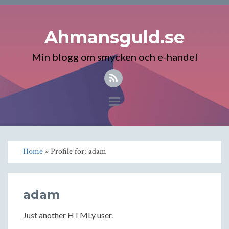
Ahmansguld.se
Min blogg om smycken och e-handel
Toggle
navigation
Home
» Profile for: adam
adam
Just another HTMLy user.