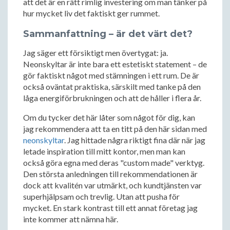
att det är en rätt rimlig investering om man tänker på
hur mycket liv det faktiskt ger rummet.
Sammanfattning – är det värt det?
Jag säger ett försiktigt men övertygat: ja.
Neonskyltar är inte bara ett estetiskt statement – de
gör faktiskt något med stämningen i ett rum. De är
också oväntat praktiska, särskilt med tanke på den
låga energiförbrukningen och att de håller i flera år.
Om du tycker det här låter som något för dig, kan
jag rekommendera att ta en titt på den här sidan med
neonskyltar
. Jag hittade några riktigt fina där när jag
letade inspiration till mitt kontor, men man kan
också göra egna med deras "custom made" verktyg.
Den största anledningen till rekommendationen är
dock att kvalitén var utmärkt, och kundtjänsten var
superhjälpsam och trevlig. Utan att pusha för
mycket. En stark kontrast till ett annat företag jag
inte kommer att nämna här.