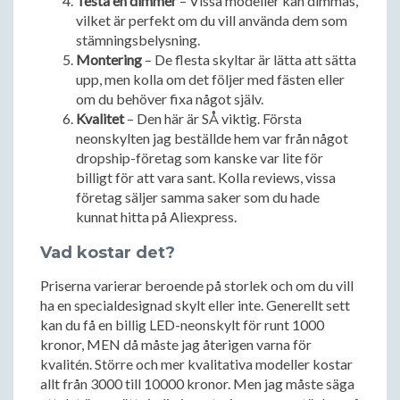
Testa en dimmer
– Vissa modeller kan dimmas,
vilket är perfekt om du vill använda dem som
stämningsbelysning.
Montering
– De flesta skyltar är lätta att sätta
upp, men kolla om det följer med fästen eller
om du behöver fixa något själv.
Kvalitet
– Den här är SÅ viktig. Första
neonskylten jag beställde hem var från något
dropship-företag som kanske var lite för
billigt för att vara sant. Kolla reviews, vissa
företag säljer samma saker som du hade
kunnat hitta på Aliexpress.
Vad kostar det?
Priserna varierar beroende på storlek och om du vill
ha en specialdesignad skylt eller inte. Generellt sett
kan du få en billig LED-neonskylt för runt 1000
kronor, MEN då måste jag återigen varna för
kvalitén. Större och mer kvalitativa modeller kostar
allt från 3000 till 10000 kronor. Men jag måste säga