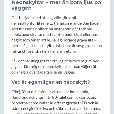
Neonskyltar – mer än bara ljus på
väggen
Det började med att jag ville göra mitt
hemmakontor lite mer… tja, inspirerande. Jag hade
sett massor av bilder på Instagram där folk har
coola neonskyltar med inspirerande citat eller bara
något som får en att le. Så jag började gräva lite –
och insåg att neonskyltar inte bara är snygga, de kan
faktiskt förändra hela känslan i ett rum.
Så i det här inlägget tänkte jag dela med mig av vad
jag har lärt mig om neonskyltar, hur man väljer rätt
och några oväntade tips längs vägen.
Vad är egentligen en neonskylt?
Okej, först och främst: vi snackar inte gamla,
fladdrande skyltar från 80-talet som luktar ozon.
Moderna neonskyltar är oftast gjorda i LED och är
både energieffektiva och säkra att använda hemma.
Du får den där klassiska neonlooken, men utan att