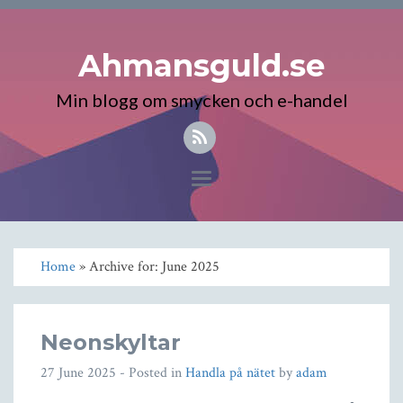
Ahmansguld.se
Min blogg om smycken och e-handel
Toggle
navigation
Home
» Archive for: June 2025
Neonskyltar
27 June 2025
- Posted in
Handla på nätet
by
adam